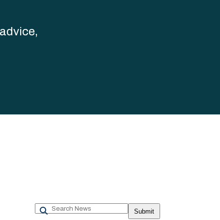
advice,
Search
Submit
News