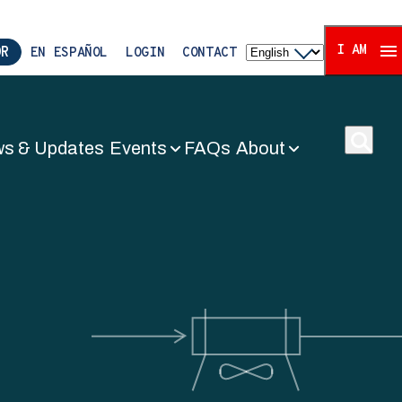
I AM
R
EN ESPAÑOL
LOGIN
CONTACT
s & Updates
Events
FAQs
About
ors Associati