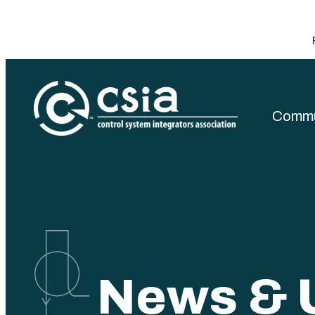
R
Commun
Control Sys
News & 