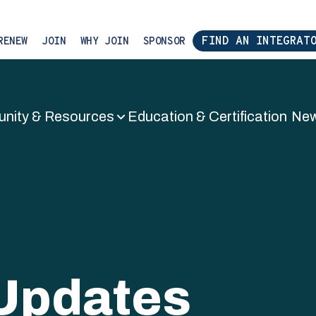
FIND AN INTEGRATO
ENEW
JOIN
WHY JOIN
SPONSOR
ity & Resources
Education & Certification
New
tem Integrat
Updates